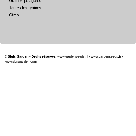
Graines potagères
Toutes les graines
Ofres
© Sluis Garden - Droits réservés.
www.gardenseeds.nl
/
www.gardenseeds.fr
/
www.sluisgarden.com