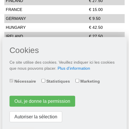
FINLAND
€ 27.50
FRANCE
€ 15.00
GERMANY
€ 9.50
HUNGARY
€ 42.50
IRELAND
€ 27.50
ITALY
€ 25.00
Cookies
LATVIA
€ 42.50
Ce site utilise des cookies. Veuillez indiquer ici les cookies
LITHUANIA
€ 42.50
que nous pouvons placer.
Plus d'information
LUXEMBOURG
€ 11.50
POLAND
€ 32.50
Nécessaire
Statistiques
Marketing
PORTUGAL
€ 37.50
ROMANIA
€ 42.50
Oui, je donne la permission
SLOVAKIA
€ 42.50
Autoriser la sélection
SLOVENIA
€ 42.50
SPAIN
€ 28.00