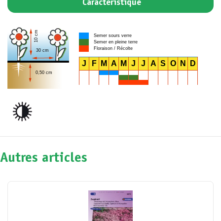
Caractéristique
10 cm
Semer sours verre
Semer en pleine terre
Floraison / Récolte
30 cm
J
F
M
A
M
J
J
A
S
O
N
D
0,50 cm
Autres articles