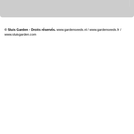
© Sluis Garden - Droits réservés.
www.gardenseeds.nl
/
www.gardenseeds.fr
/
www.sluisgarden.com