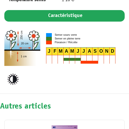
Caractéristique
250 cm
Semer sours verre
Semer en pleine terre
Floraison / Récolte
20 cm
J
F
M
A
M
J
J
A
S
O
N
D
1 cm
Autres articles