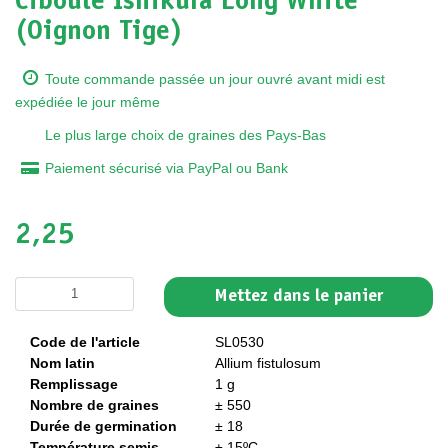
Ciboule Ishikura Long White
(Oignon Tige)
Toute commande passée un jour ouvré avant midi est
expédiée le jour même
Le plus large choix de graines des Pays-Bas
Paiement sécurisé via PayPal ou Bank
2,25
Mettez dans le panier
Code de l'article
SL0530
Nom latin
Allium fistulosum
Remplissage
1 g
Nombre de graines
± 550
Durée de germination
± 18
Température semis
± 15ºC