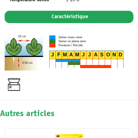
Caractéristique
10 cm
Semer sours verre
Semer en pleine terre
Floraison / Récolte
J
F
M
A
M
J
J
A
S
O
N
D
0,50 cm
Autres articles