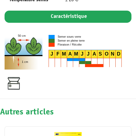
Caractéristique
50 cm
Semer sours verre
Semer en pleine terre
Floraison / Récolte
J
F
M
A
M
J
J
A
S
O
N
D
1 cm
Autres articles