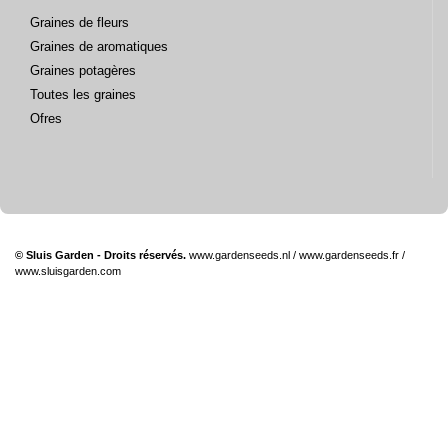
Graines de fleurs
Graines de aromatiques
Graines potagères
Toutes les graines
Ofres
© Sluis Garden - Droits réservés.
www.gardenseeds.nl
/
www.gardenseeds.fr
/
www.sluisgarden.com