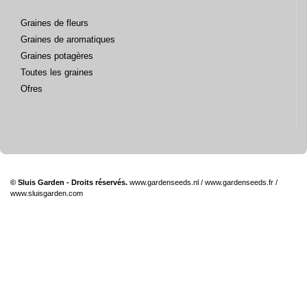
Graines de fleurs
Graines de aromatiques
Graines potagères
Toutes les graines
Ofres
© Sluis Garden - Droits réservés.
www.gardenseeds.nl
/
www.gardenseeds.fr
/
www.sluisgarden.com