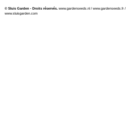
© Sluis Garden - Droits réservés.
www.gardenseeds.nl
/
www.gardenseeds.fr
/
www.sluisgarden.com