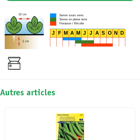
10 cm
Semer sours verre
Semer en pleine terre
Floraison / Récolte
J
F
M
A
M
J
J
A
S
O
N
D
1 cm
Autres articles