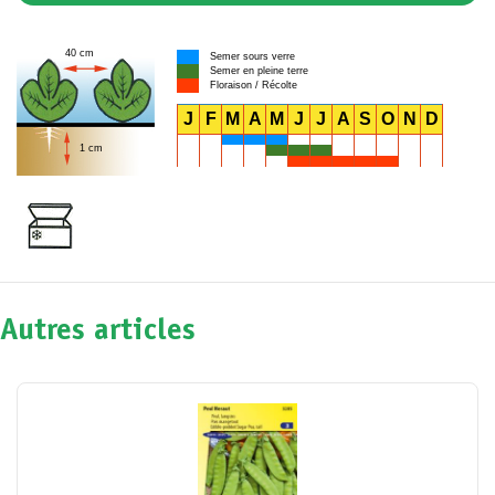
40 cm
Semer sours verre
Semer en pleine terre
Floraison / Récolte
J
F
M
A
M
J
J
A
S
O
N
D
1 cm
Autres articles