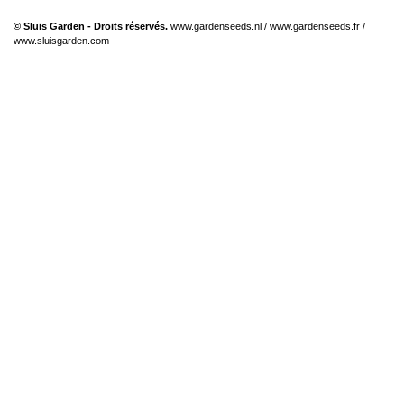
© Sluis Garden - Droits réservés.
www.gardenseeds.nl
/
www.gardenseeds.fr
/
www.sluisgarden.com