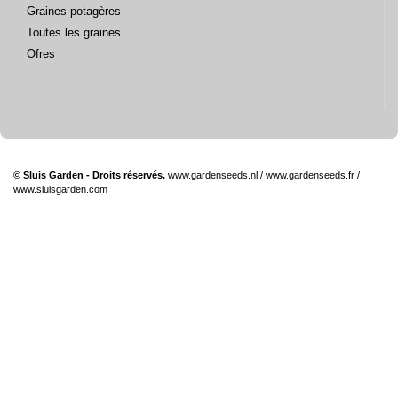
Graines potagères
Toutes les graines
Ofres
© Sluis Garden - Droits réservés.
www.gardenseeds.nl
/
www.gardenseeds.fr
/
www.sluisgarden.com