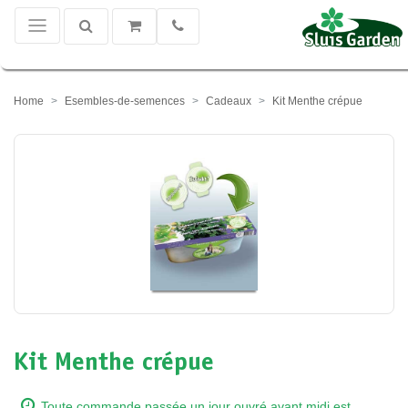
Home
Esembles-de-semences
Cadeaux
Kit Menthe crépue
Kit Menthe crépue
Toute commande passée un jour ouvré avant midi est