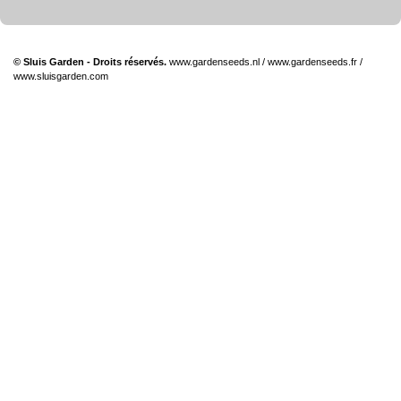
© Sluis Garden - Droits réservés.
www.gardenseeds.nl
/
www.gardenseeds.fr
/
www.sluisgarden.com