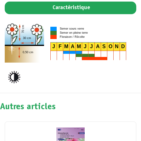
Caractéristique
70 cm
Semer sours verre
Semer en pleine terre
Floraison / Récolte
30 cm
J
F
M
A
M
J
J
A
S
O
N
D
0,50 cm
Autres articles