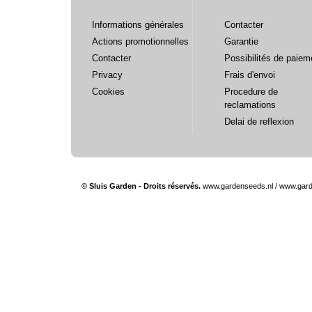
Informations générales
Contacter
Actions promotionnelles
Garantie
Contacter
Possibilités de paiem
Privacy
Frais d'envoi
Cookies
Procedure de
reclamations
Delai de reflexion
© Sluis Garden - Droits réservés.
www.gardenseeds.nl
/
www.gard