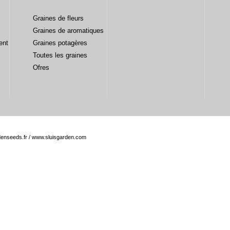
Graines de fleurs
Graines de aromatiques
ent
Graines potagères
Toutes les graines
Ofres
enseeds.fr
/
www.sluisgarden.com