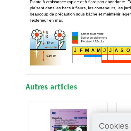
Plante à croissance rapide et à floraison abondante. F
plaisent dans les bacs à fleurs, les conteneurs, les jar
beaucoup de précaution sous bâche et maintenir légèr
l'extérieur en mai.
10 cm
Semer sours verre
Semer en pleine terre
Floraison / Récolte
15 cm
J
F
M
A
M
J
J
A
S
O
0,10 cm
Autres articles
Cookies