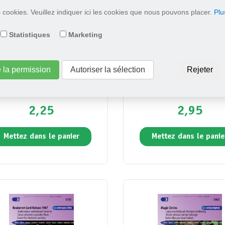
es cookies. Veuillez indiquer ici les cookies que nous pouvons placer.
Plu
Statistiques
Marketing
e la permission
Autoriser la sélection
Rejeter
veine des Jardins compacta
Eschscholzia de Californie 
Ideal Florist Mix
doubles Bridal Bouquet
2,25
2,95
Mettez dans le panier
Mettez dans le panie