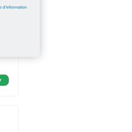
s d'information
à fleurs
 mix
r