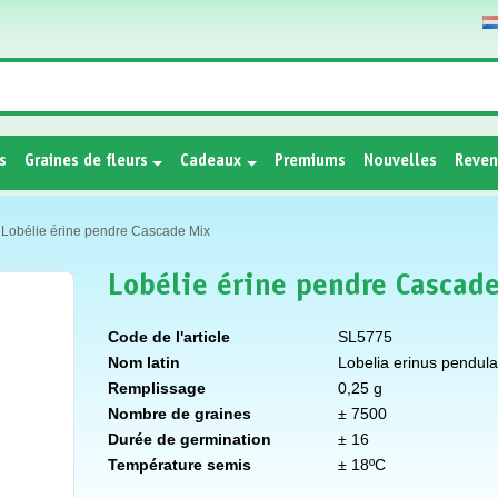
s
Graines de fleurs
Cadeaux
Premiums
Nouvelles
Reven
Lobélie érine pendre Cascade Mix
Lobélie érine pendre Cascad
Code de l'article
SL5775
Nom latin
Lobelia erinus pendula
Remplissage
0,25 g
Nombre de graines
± 7500
Durée de germination
± 16
Température semis
± 18ºC