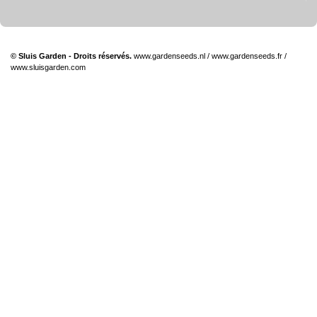
© Sluis Garden - Droits réservés.
www.gardenseeds.nl
/
www.gardenseeds.fr
/
www.sluisgarden.com