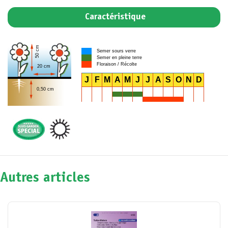
Caractéristique
50 cm
Semer sours verre
Semer en pleine terre
Floraison / Récolte
20 cm
J
F
M
A
M
J
J
A
S
O
N
D
0,50 cm
Autres articles