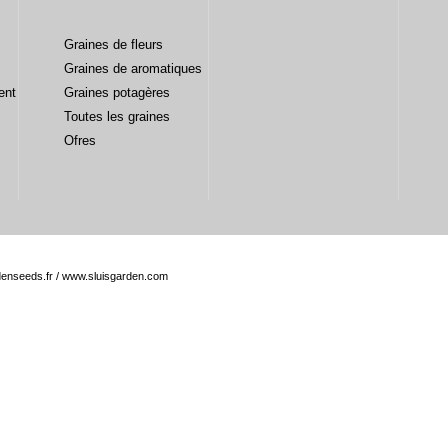
Graines de fleurs
Graines de aromatiques
ent
Graines potagères
Toutes les graines
Ofres
enseeds.fr
/
www.sluisgarden.com