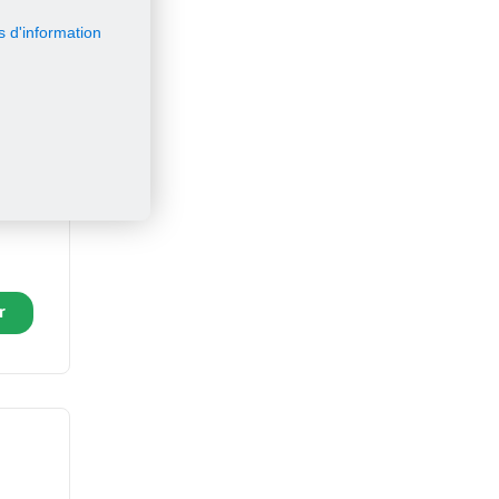
s d'information
 simple
r