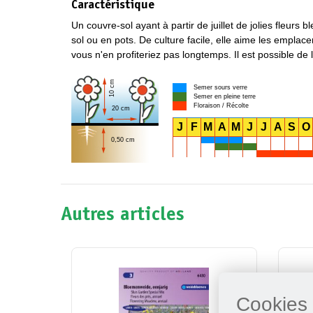
Caractéristique
Un couvre-sol ayant à partir de juillet de jolies fleurs
sol ou en pots. De culture facile, elle aime les empla
vous n'en profiteriez pas longtemps. Il est possible de
10 cm
Semer sours verre
Semer en pleine terre
Floraison / Récolte
20 cm
J
F
M
A
M
J
J
A
S
O
0,50 cm
Autres articles
Cookies