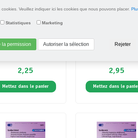
es cookies. Veuillez indiquer ici les cookies que nous pouvons placer.
Plu
Statistiques
Marketing
e la permission
Autoriser la sélection
Rejeter
os bipinné à grandes fleurs
Tagète Oeillet d´Inde naine
Sensation Pinkie
Nematode Control
2,25
2,95
Mettez dans le panier
Mettez dans le panie