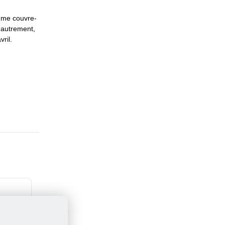
omme couvre-
 autrement,
ril.