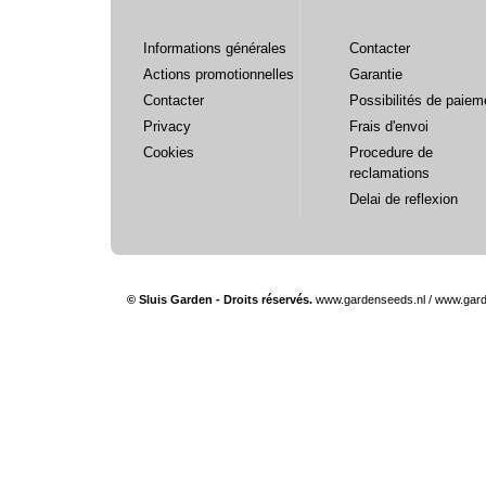
Informations générales
Contacter
Actions promotionnelles
Garantie
Contacter
Possibilités de paiem
Privacy
Frais d'envoi
Cookies
Procedure de
reclamations
Delai de reflexion
© Sluis Garden - Droits réservés.
www.gardenseeds.nl
/
www.gard