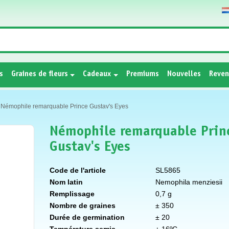
s
Graines de fleurs
Cadeaux
Premiums
Nouvelles
Reven
Némophile remarquable Prince Gustav's Eyes
Némophile remarquable Prin
Gustav's Eyes
Code de l'article
SL5865
Nom latin
Nemophila menziesii
Remplissage
0,7 g
Nombre de graines
± 350
Durée de germination
± 20
Température semis
± 16ºC