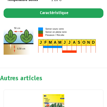
Caractéristique
50 cm
Semer sours verre
Semer en pleine terre
Floraison / Récolte
J
F
M
A
M
J
J
A
S
O
N
D
0,50 cm
Autres articles