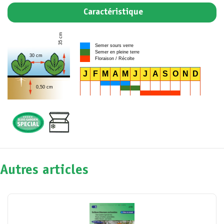
Caractéristique
35 cm
Semer sours verre
Semer en pleine terre
30 cm
Floraison / Récolte
J
F
M
A
M
J
J
A
S
O
N
D
0,50 cm
Autres articles