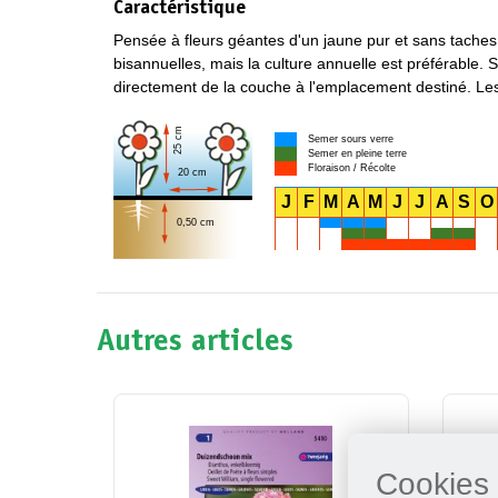
Caractéristique
Pensée à fleurs géantes d'un jaune pur et sans taches
bisannuelles, mais la culture annuelle est préférable. 
directement de la couche à l'emplacement destiné. Le
25 cm
Semer sours verre
Semer en pleine terre
Floraison / Récolte
20 cm
J
F
M
A
M
J
J
A
S
O
0,50 cm
Autres articles
Cookies