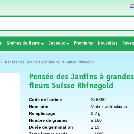
s
Graines de fleurs
Cadeaux
Premiums
Nouvelles
Reven
Pensée des Jardins à grandes fleurs Suisse Rhinegold
Pensée des Jardins à grande
fleurs Suisse Rhinegold
Code de l'article
SL6360
Nom latin
Viola x wittrockiana
Remplissage
0,2 g
Nombre de graines
± 160
Durée de germination
± 15
Température semis
± 16ºC