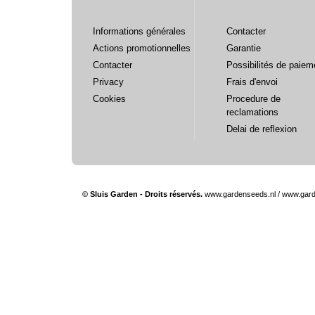
Informations générales
Contacter
Actions promotionnelles
Garantie
Contacter
Possibilités de paiem
Privacy
Frais d'envoi
Cookies
Procedure de
reclamations
Delai de reflexion
© Sluis Garden - Droits réservés.
www.gardenseeds.nl
/
www.gard