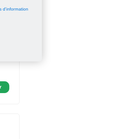
s d'information
du pape
r