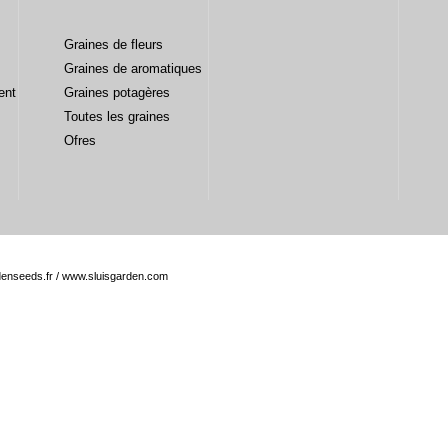
Graines de fleurs
Graines de aromatiques
ent
Graines potagères
Toutes les graines
Ofres
enseeds.fr
/
www.sluisgarden.com