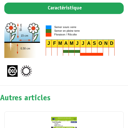
Caractéristique
50 cm
Semer sours verre
Semer en pleine terre
Floraison / Récolte
15 cm
J
F
M
A
M
J
J
A
S
O
N
D
0,50 cm
Autres articles