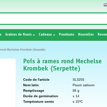
s
Graines de fleurs
Cadeaux
Premiums
Nouvelles
Reven
 rond Mechelse Krombek (Serpette)
Pois à rames rond Mechelse
Krombek (Serpette)
Code de l'article
SL3255
Nom latin
Pisum sativum
Remplissage
85 g
Durée de germination
± 14
Température semis
± 15ºC