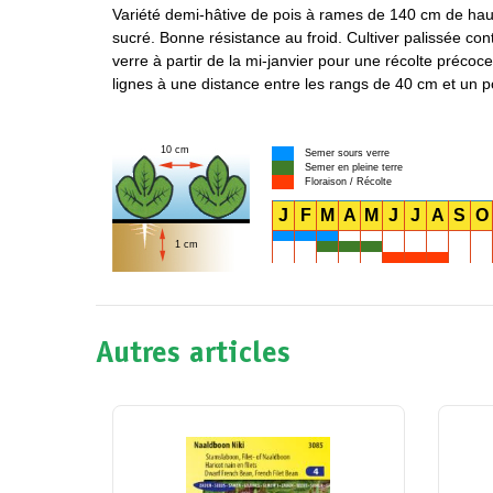
Variété demi-hâtive de pois à rames de 140 cm de haute
sucré. Bonne résistance au froid. Cultiver palissée con
verre à partir de la mi-janvier pour une récolte précoc
lignes à une distance entre les rangs de 40 cm et un po
10 cm
Semer sours verre
Semer en pleine terre
Floraison / Récolte
J
F
M
A
M
J
J
A
S
O
1 cm
Autres articles