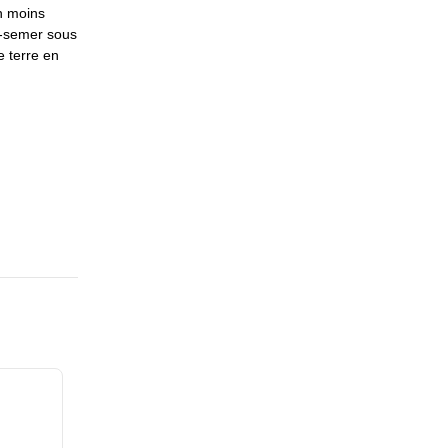
en moins
ré-semer sous
e terre en