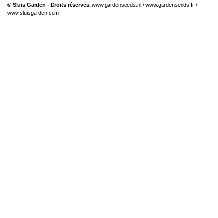
© Sluis Garden - Droits réservés.
www.gardenseeds.nl
/
www.gardenseeds.fr
/
www.sluisgarden.com