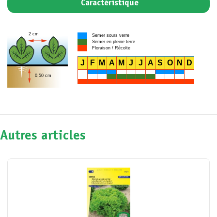
Caractéristique
2 cm
Semer sours verre
Semer en pleine terre
Floraison / Récolte
J
F
M
A
M
J
J
A
S
O
N
D
0,50 cm
Autres articles