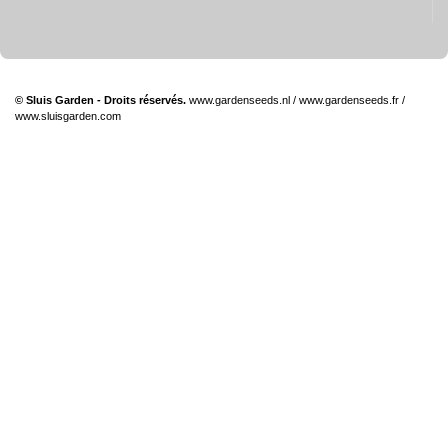
© Sluis Garden - Droits réservés.
www.gardenseeds.nl
/
www.gardenseeds.fr
/
www.sluisgarden.com