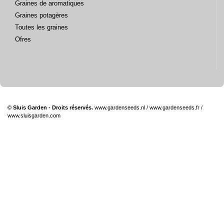
Graines de aromatiques
Graines potagères
Toutes les graines
Ofres
© Sluis Garden - Droits réservés.
www.gardenseeds.nl
/
www.gardenseeds.fr
/
www.sluisgarden.com