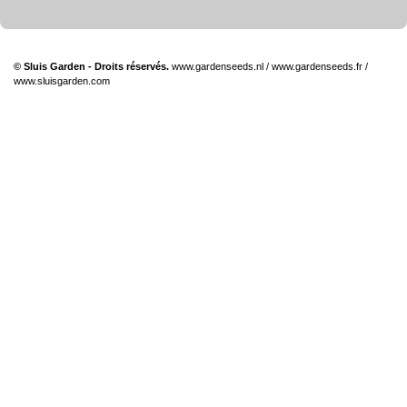
© Sluis Garden - Droits réservés.
www.gardenseeds.nl
/
www.gardenseeds.fr
/
www.sluisgarden.com