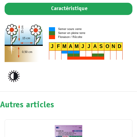
Caractéristique
15 cm
Semer sours verre
Semer en pleine terre
Floraison / Récolte
15 cm
J
F
M
A
M
J
J
A
S
O
N
D
0,50 cm
Autres articles