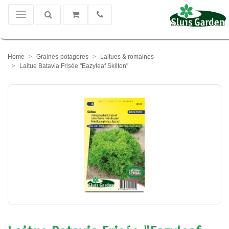
Home
Graines-potageres
Laitues & romaines
Laitue Batavia Frisée "Eazyleaf Skilton"