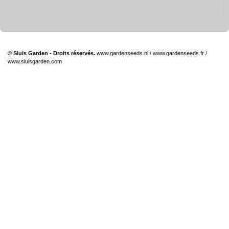
© Sluis Garden - Droits réservés.
www.gardenseeds.nl
/
www.gardenseeds.fr
/
www.sluisgarden.com