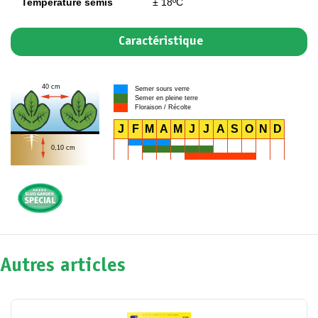
Température semis
± 18ºC
Caractéristique
40 cm
Semer sours verre
Semer en pleine terre
Floraison / Récolte
J
F
M
A
M
J
J
A
S
O
N
D
0,10 cm
Autres articles