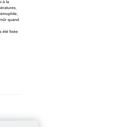
 à la
pératures,
némophile,
t mûr quand
a été fixée