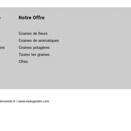
e
Notre Offre
Graines de fleurs
Graines de aromatiques
ent
Graines potagères
Toutes les graines
Ofres
enseeds.fr
/
www.sluisgarden.com