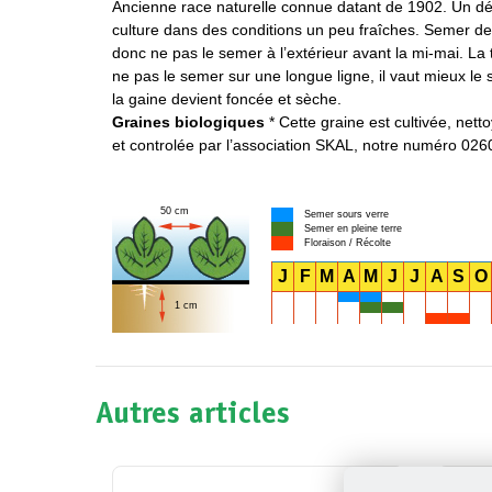
Ancienne race naturelle connue datant de 1902. Un déli
culture dans des conditions un peu fraîches. Semer de
donc ne pas le semer à l’extérieur avant la mi-mai. L
ne pas le semer sur une longue ligne, il vaut mieux le 
la gaine devient foncée et sèche.
Graines biologiques
* Cette graine est cultivée, nett
et controlée par l’association SKAL, notre numéro 02
50 cm
Semer sours verre
Semer en pleine terre
Floraison / Récolte
J
F
M
A
M
J
J
A
S
O
1 cm
Autres articles