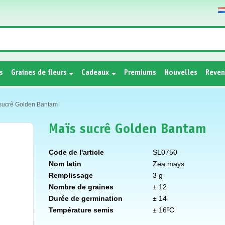
s
Graines de fleurs
Cadeaux
Premiums
Nouvelles
Reven
sucrê Golden Bantam
Maïs sucrê Golden Bantam
Code de l'article
SL0750
Nom latin
Zea mays
Remplissage
3 g
Nombre de graines
± 12
Durée de germination
± 14
Température semis
± 16ºC