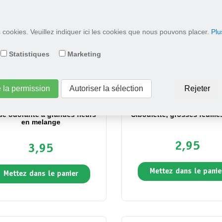
es cookies. Veuillez indiquer ici les cookies que nous pouvons placer.
Plu
Statistiques
Marketing
e la permission
Autoriser la sélection
Rejeter
e odorante à grandes fleurs
Ciboulette, grosses feuille
en melange
2,95
3,95
Mettez dans le panie
Mettez dans le panier