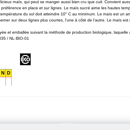
cieux maïs, qui peut se manger aussi bien cru que cuit. Convient aussi
 préférence en place et sur lignes. Le maïs sucré aime les hautes tem
a température du sol doit atteindre 10° C au minimum. Le maïs est un a
semer sur deux lignes plus courtes, l’une à côté de l’autre. Le maïs es
oyée et emballée suivant la méthode de production biologique, laquelle 
6035 / NL-BIO-01
N
D