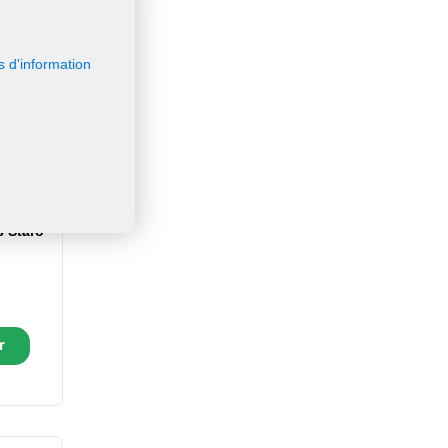
s d'information
s Staro
r