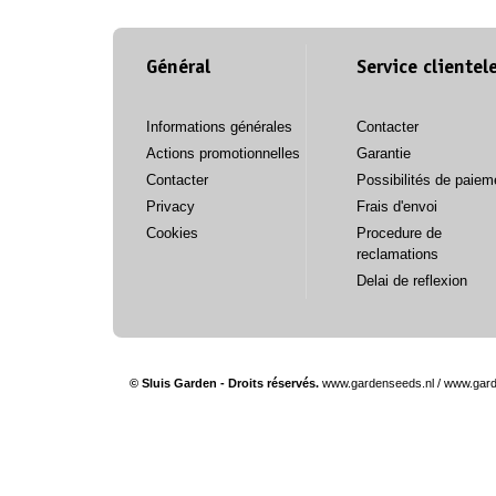
Général
Service clientel
Informations générales
Contacter
Actions promotionnelles
Garantie
Contacter
Possibilités de paiem
Privacy
Frais d'envoi
Cookies
Procedure de
reclamations
Delai de reflexion
© Sluis Garden - Droits réservés.
www.gardenseeds.nl
/
www.gard