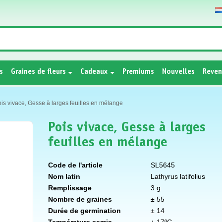
s
Graines de fleurs
Cadeaux
Premiums
Nouvelles
Reven
is vivace, Gesse à larges feuilles en mélange
Pois vivace, Gesse à larges
feuilles en mélange
Code de l'article
SL5645
Nom latin
Lathyrus latifolius
Remplissage
3 g
Nombre de graines
± 55
Durée de germination
± 14
Température semis
± 17ºC