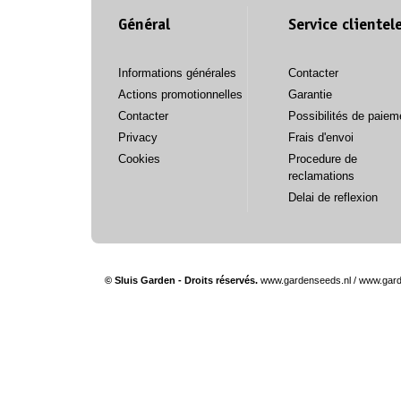
Général
Service clientel
Informations générales
Contacter
Actions promotionnelles
Garantie
Contacter
Possibilités de paiem
Privacy
Frais d'envoi
Cookies
Procedure de
reclamations
Delai de reflexion
© Sluis Garden - Droits réservés.
www.gardenseeds.nl
/
www.gard