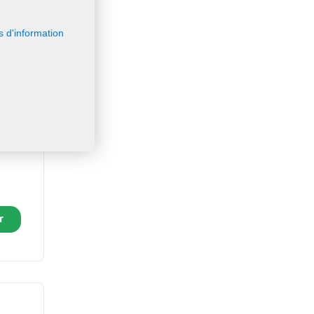
s d'information
hades
r