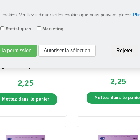
es cookies. Veuillez indiquer ici les cookies que nous pouvons placer.
Plu
Statistiques
Marketing
e la permission
Autoriser la sélection
Rejeter
 Trémière simple à feuille de
Véronique enépis Blue S
figuier Antwerp Stars mix
2,25
2,25
Mettez dans le panie
Mettez dans le panier