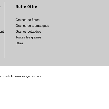
e
Notre Offre
Graines de fleurs
Graines de aromatiques
ent
Graines potagères
Toutes les graines
Ofres
enseeds.fr
/
www.sluisgarden.com