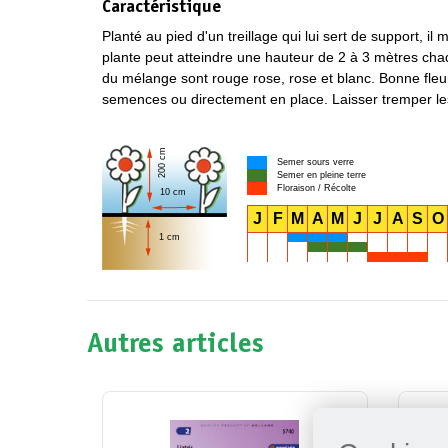
Caractéristique
Planté au pied d'un treillage qui lui sert de support, 
plante peut atteindre une hauteur de 2 à 3 mètres ch
du mélange sont rouge rose, rose et blanc. Bonne fleur 
semences ou directement en place. Laisser tremper le
200 cm
Semer sours verre
Semer en pleine terre
Floraison / Récolte
10 cm
J
F
M
A
M
J
J
A
S
O
1 cm
Autres articles